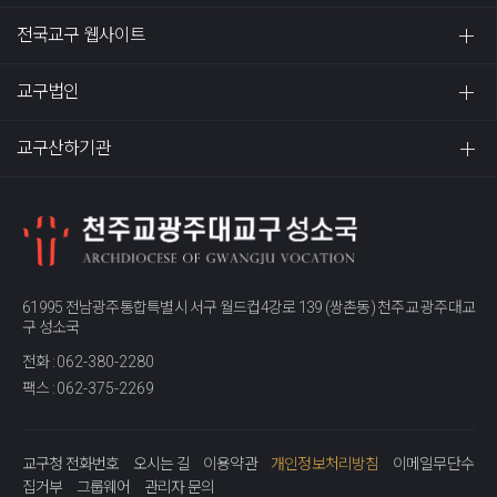
전국교구 웹사이트
교구법인
교구산하기관
61995 전남광주통합특별시 서구 월드컵4강로 139 (쌍촌동) 천주교 광주대교
구 성소국
전화 :
062-380-2280
팩스 :
062-375-2269
교구청 전화번호
오시는 길
이용약관
개인정보처리방침
이메일무단수
집거부
그룹웨어
관리자 문의